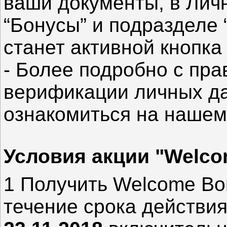
ваши документы, в Лич
“Бонусы” и подразделе
станет активной кнопка
- Более подробно с пр
верификации личных д
ознакомиться на наше
Условия акции "Welco
1 Получить Welcome Bo
течение срока действия