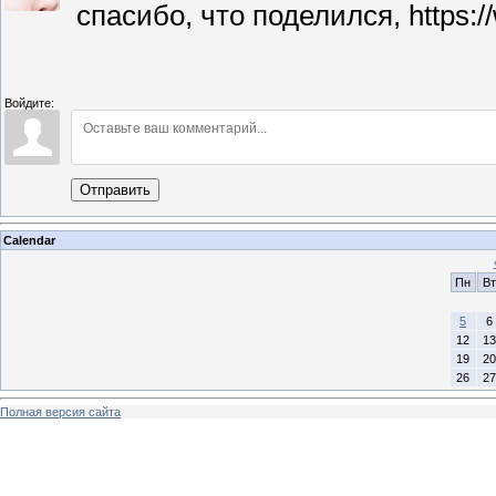
спасибо, что поделился, https://
Войдите:
Отправить
Calendar
Пн
Вт
5
6
12
13
19
20
26
27
Полная версия сайта