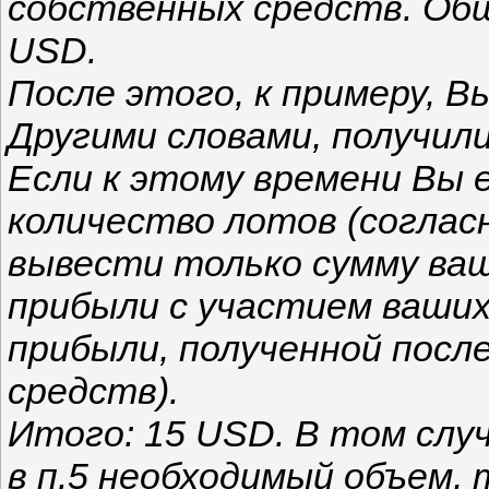
собственных средств. Об
USD.
После этого, к примеру, 
Другими словами, получил
Если к этому времени Вы 
количество лотов (согласн
вывести только сумму ваш
прибыли с участием ваши
прибыли, полученной посл
средств).
Итого: 15 USD. В том случ
в п.5 необходимый объем,