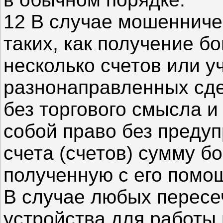
12 В случае мошенниче
таких, как получение б
несколько счетов или у
разнонаправленных сде
без торгового смысла и 
собой право без предуп
счета (счетов) сумму б
полученную с его помо
В случае любых пересеч
устройства для работы и