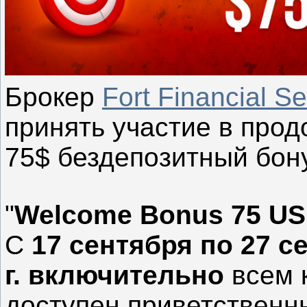
Брокер
Fort Financial Se
принять участие в прод
75$ бездепозитный бону
"
Welcome Bonus 75 U
С
17 сентября по 27 с
г. включительно
всем 
доступен приветственн