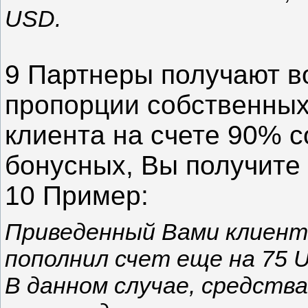
USD.
9 Партнеры получают в
пропорции собственных 
клиента на счете 90% 
бонусных, Вы получите
10 Пример:
Приведенный Вами клиент 
пополнил счет еще на 75 
В данном случае, средст