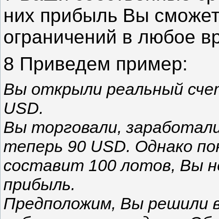
них прибыль Вы сможет
ограничений в любое в
8 Приведем пример:
Вы открыли реальный счет
USD.
Вы торговали, заработали
теперь 90 USD. Однако по
составит 100 лотов, Вы 
прибыль.
Предположим, Вы решили в