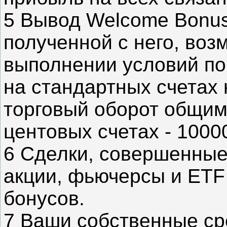
5 Вывод Welcome Bonus
полученной с него, воз
выполнении условий по 
на стандартных счетах
торговый оборот общим
центовых счетах - 1000
6 Сделки, совершенные
акции, фьючерсы и ETF 
бонусов.
7 Ваши собственные ср