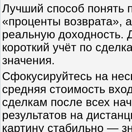
Лучший способ понять 
«проценты возврата», а
реальную доходность. Д
короткий учёт по сделк
значения.
Сфокусируйтесь на нес
средняя стоимость входа
сделкам после всех на
результатов на дистанц
картину стабильно — зн