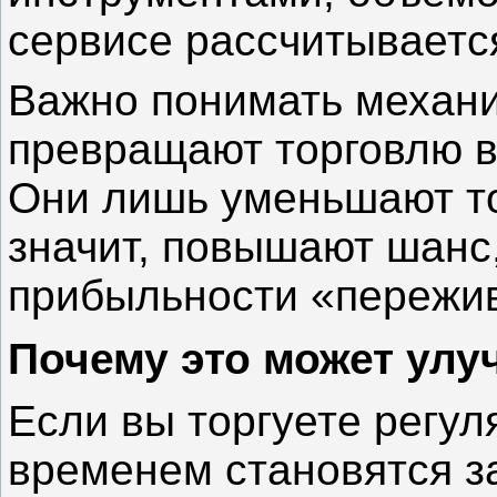
сервисе рассчитывается
Важно понимать механи
превращают торговлю в
Они лишь уменьшают т
значит, повышают шанс
прибыльности «пережив
Почему это может улу
Если вы торгуете регул
временем становятся з