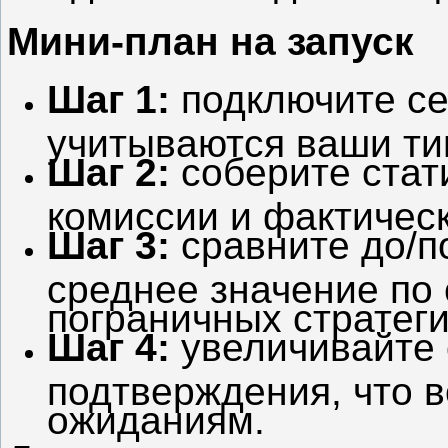
Мини-план на запуск
Шаг 1:
подключите сер
учитываются ваши ти
Шаг 2:
соберите стат
комиссии и фактическ
Шаг 3:
сравните до/п
среднее значение по
пограничных стратеги
Шаг 4:
увеличивайте 
подтверждения, что 
ожиданиям.