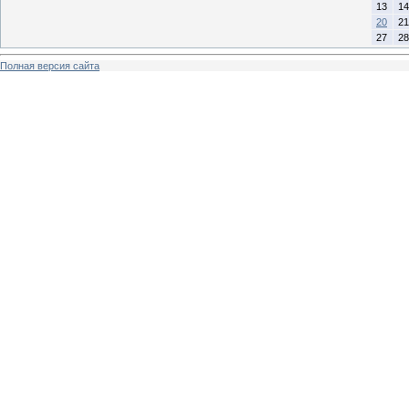
13
14
20
21
27
28
Полная версия сайта