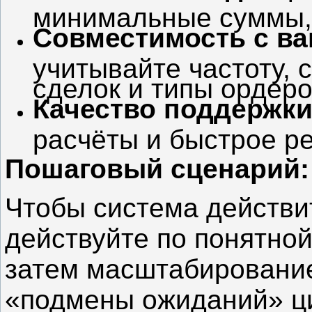
минимальные суммы, 
Совместимость с ва
учитывайте частоту,
сделок и типы ордеро
Качество поддержк
расчёты и быстрое р
Пошаговый сценарий: 
Чтобы система действи
действуйте по понятной
затем масштабирование
«подмены ожиданий» ц